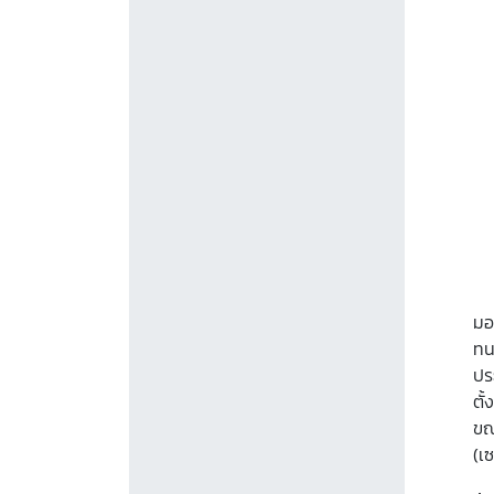
มอ
ทน
ปร
ตั
ขณ
(เ