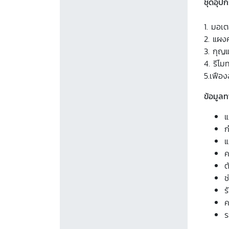
ชุดอุป
1. มอเต
2. แผงค
3. กุญ
4. รีโม
5.เฟือ
ข้อมูล
แ
ก
แ
ค
ต
ช
ร
ค
ร