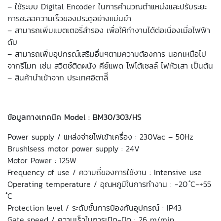
– ใช้ระบบ Digital Encoder ในการคำนวณตำแหน่งและปรับระยะ
การชะลอความเร็วของประตูอย่างแม่นยำ
– สามารถเพิ่มแบตเตอรี่สำรอง เพื่อให้ทำงานได้ต่อเนื่องเมื่อไฟฟ้า
ดับ
– สามารถเพิ่มอุปกรณ์เสริมอื่นๆตามความต้องการ นอกเหนือไป
จากรีโมท เช่น สวิตช์ติดผนัง คีย์แพด โฟโต้เซลล์ ไฟหัวเสา เป็นต้น
– สินค้านำเข้าจาก ประเทศอิตาลีี
ข้อมูลทางเทคนิค Model : BM30/303/HS
Power supply / แหล่งจ่ายไฟเข้าเครื่อง : 230Vac – 50Hz
Brushlsess motor power supply : 24V
Motor Power : 125W
Frequency of use / ความถี่ของการใช้งาน : Intensive use
Operating temperature / อุณหภูมิในการทำงาน : -20 ํC-+55
ํC
Protection level / ระดับชั้นการป้องกันอุปกรณ์ : IP43
Gate speed / ความเร็วในการเปิด-ปิด : 26 m/min