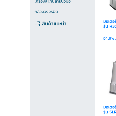
เครื่องสแกนลายนิ้วมือ
กล้องวงจรปิด
มอเตอร
สินค้าแนะนำ
รุ่น H
อ่านเพิ่
มอเตอร
รุ่น S