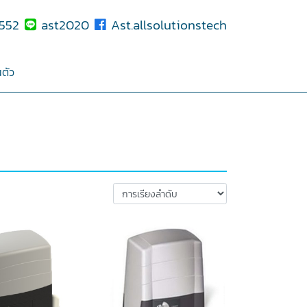
552
ast2020
Ast.allsolutionstech
ตัว