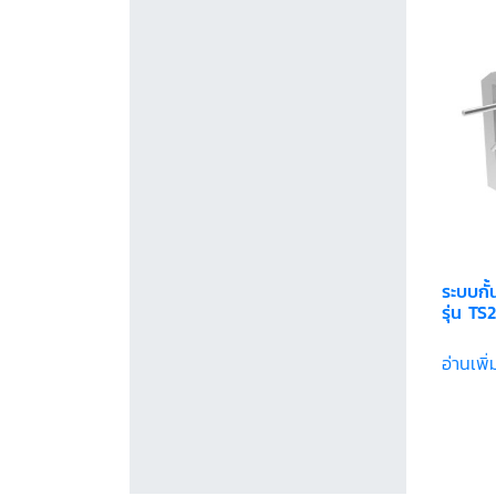
ระบบกั
รุ่น T
อ่านเพิ่